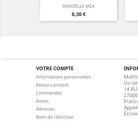
Aperçu rapide

RONDELLE M24
Prix
0,30 €
VOTRE COMPTE
INFO
MaVis
Informations personnelles
Un si
Retours produit
14 RU
Commandes
27000
Avoirs
Franc
Appel
Adresses
Écriv
Bons de réduction