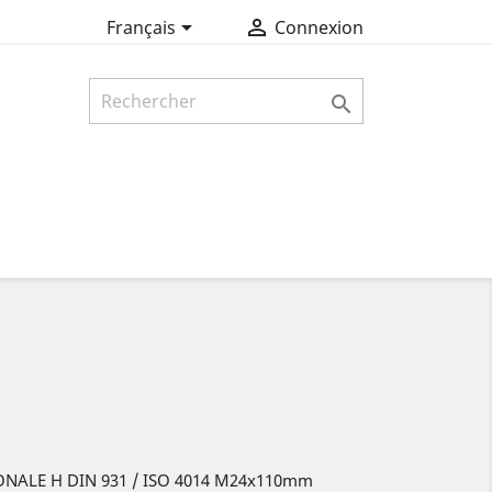


Français
Connexion

ONALE H DIN 931 / ISO 4014 M24x110mm