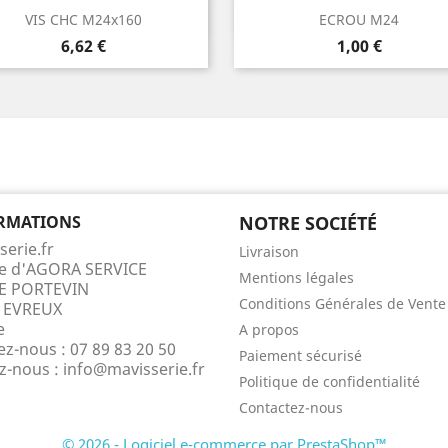
Aperçu rapide
Aperçu rapide


VIS CHC M24x160
ECROU M24
Prix
Prix
6,62 €
1,00 €
RMATIONS
NOTRE SOCIÉTÉ
serie.fr
Livraison
te d'AGORA SERVICE
Mentions légales
E PORTEVIN
Conditions Générales de Vente
 EVREUX
e
A propos
ez-nous :
07 89 83 20 50
Paiement sécurisé
ez-nous :
info@mavisserie.fr
Politique de confidentialité
Contactez-nous
© 2026 - Logiciel e-commerce par PrestaShop™