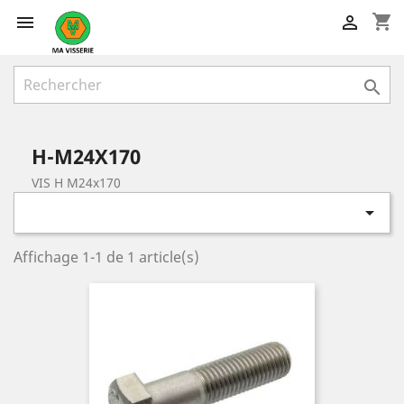
shopping_cart



H-M24X170
VIS H M24x170

Affichage 1-1 de 1 article(s)