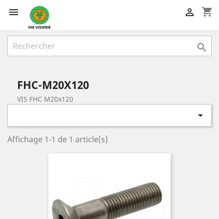
shopping_cart



FHC-M20X120
VIS FHC M20x120

Affichage 1-1 de 1 article(s)