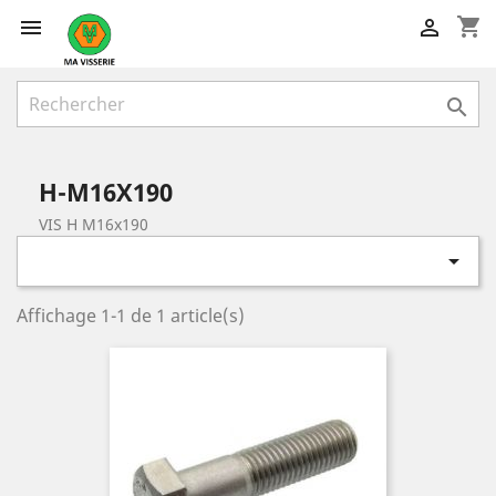
shopping_cart



H-M16X190
VIS H M16x190

Affichage 1-1 de 1 article(s)