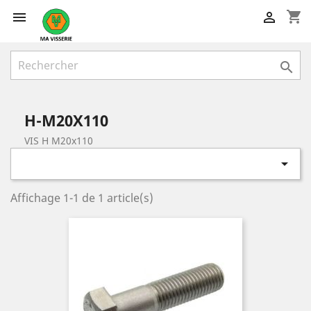
shopping_cart



H-M20X110
VIS H M20x110

Affichage 1-1 de 1 article(s)