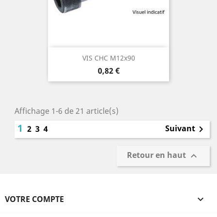
VIS CHC M12x90
Prix
0,82 €
Affichage 1-6 de 21 article(s)
1
Suivant
2
3
4

Retour en haut

VOTRE COMPTE
