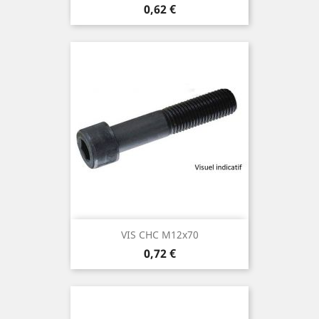
Prix
0,62 €
VIS CHC M12x70
Prix
0,72 €