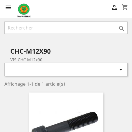
shopping_cart



CHC-M12X90
VIS CHC M12x90

Affichage 1-1 de 1 article(s)