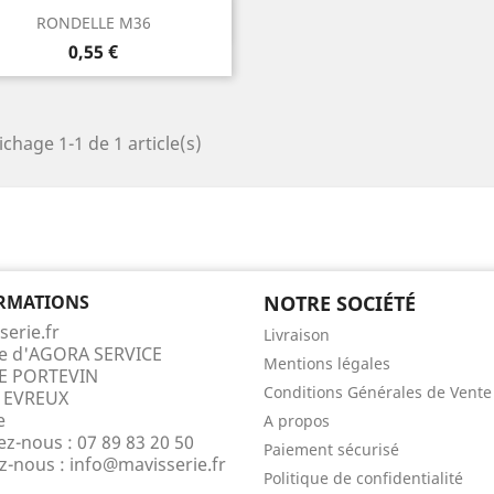
Aperçu rapide

RONDELLE M36
Prix
0,55 €
ichage 1-1 de 1 article(s)
RMATIONS
NOTRE SOCIÉTÉ
serie.fr
Livraison
te d'AGORA SERVICE
Mentions légales
E PORTEVIN
Conditions Générales de Vente
 EVREUX
e
A propos
ez-nous :
07 89 83 20 50
Paiement sécurisé
ez-nous :
info@mavisserie.fr
Politique de confidentialité