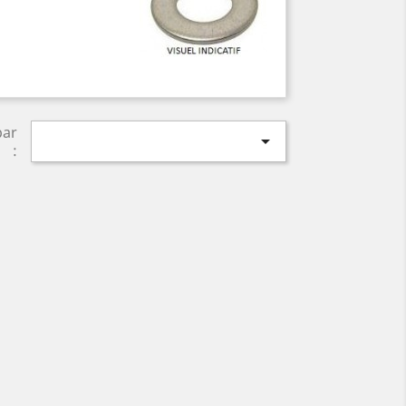
par

: