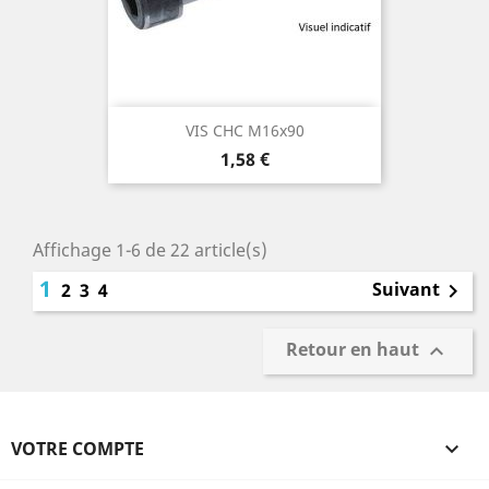
VIS CHC M16x90
Prix
1,58 €
Affichage 1-6 de 22 article(s)
1
Suivant
2
3
4

Retour en haut

VOTRE COMPTE
