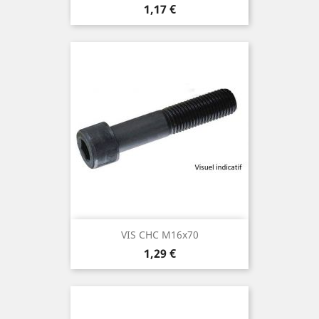
Prix
1,17 €
VIS CHC M16x70
Prix
1,29 €