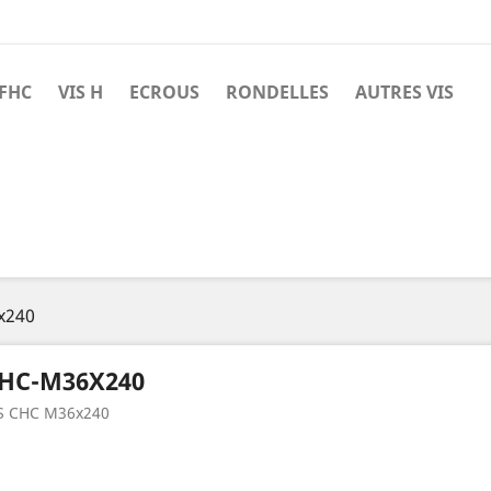
 FHC
VIS H
ECROUS
RONDELLES
AUTRES VIS
x240
HC-M36X240
S CHC M36x240