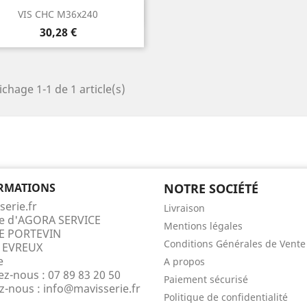
Aperçu rapide

VIS CHC M36x240
Prix
30,28 €
ichage 1-1 de 1 article(s)
RMATIONS
NOTRE SOCIÉTÉ
serie.fr
Livraison
te d'AGORA SERVICE
Mentions légales
E PORTEVIN
Conditions Générales de Vente
 EVREUX
e
A propos
ez-nous :
07 89 83 20 50
Paiement sécurisé
ez-nous :
info@mavisserie.fr
Politique de confidentialité