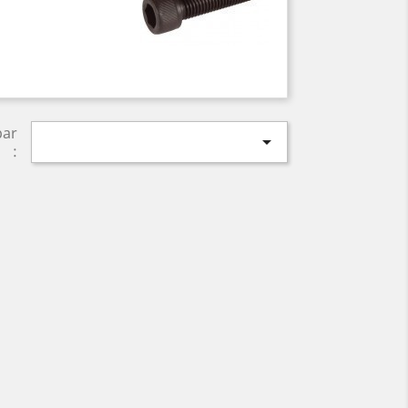
par

: