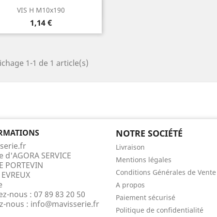
Aperçu rapide

VIS H M10x190
Prix
1,14 €
ichage 1-1 de 1 article(s)
RMATIONS
NOTRE SOCIÉTÉ
serie.fr
Livraison
te d'AGORA SERVICE
Mentions légales
E PORTEVIN
Conditions Générales de Vente
 EVREUX
e
A propos
ez-nous :
07 89 83 20 50
Paiement sécurisé
ez-nous :
info@mavisserie.fr
Politique de confidentialité