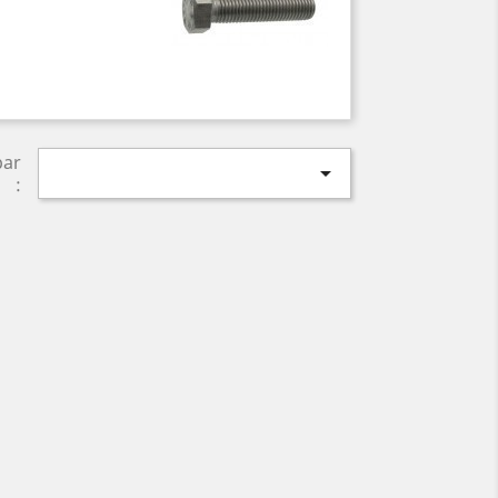
par

: