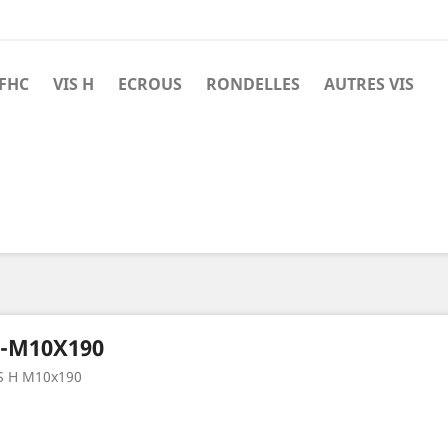
 FHC
VIS H
ECROUS
RONDELLES
AUTRES VIS
-M10X190
S H M10x190