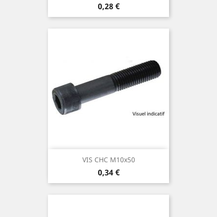
Prix
0,28 €
VIS CHC M10x50
Prix
0,34 €