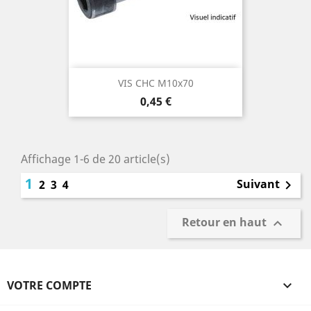
VIS CHC M10x70
Prix
0,45 €
Affichage 1-6 de 20 article(s)
1
Suivant
2
3
4

Retour en haut

VOTRE COMPTE
