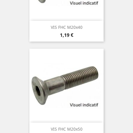
VIS FHC M20x40
Prix
1,19 €
VIS FHC M20x50