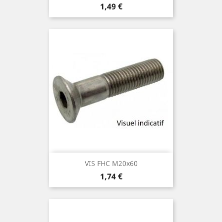
Prix
1,49 €
VIS FHC M20x60
Prix
1,74 €