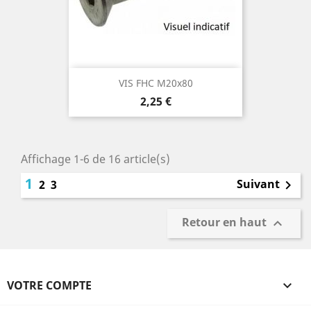
VIS FHC M20x80
Prix
2,25 €
Affichage 1-6 de 16 article(s)
1
Suivant
2
3

Retour en haut

VOTRE COMPTE
