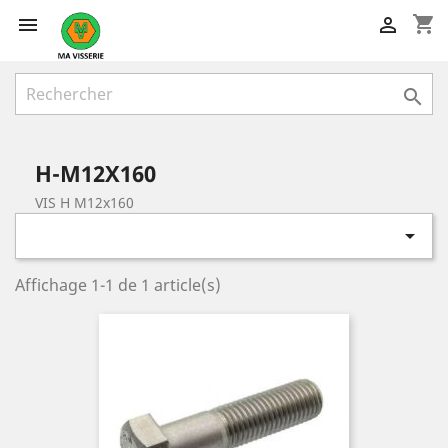
shopping_cart



H-M12X160
VIS H M12x160

Affichage 1-1 de 1 article(s)