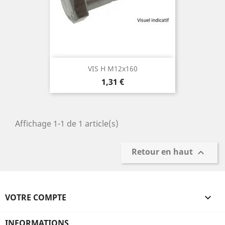
VIS H M12x160
Prix
1,31 €
Affichage 1-1 de 1 article(s)
Retour en haut

VOTRE COMPTE

INFORMATIONS