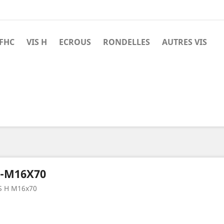
 FHC
VIS H
ECROUS
RONDELLES
AUTRES VIS
-M16X70
S H M16x70