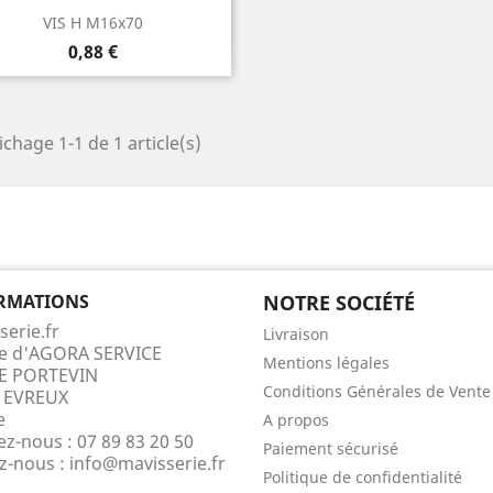
Aperçu rapide

VIS H M16x70
Prix
0,88 €
ichage 1-1 de 1 article(s)
RMATIONS
NOTRE SOCIÉTÉ
serie.fr
Livraison
te d'AGORA SERVICE
Mentions légales
E PORTEVIN
Conditions Générales de Vente
 EVREUX
e
A propos
ez-nous :
07 89 83 20 50
Paiement sécurisé
ez-nous :
info@mavisserie.fr
Politique de confidentialité