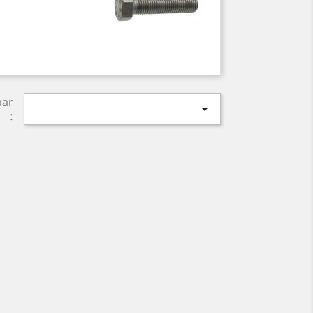
par

: