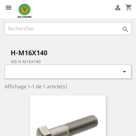
shopping_cart



H-M16X140
VIS H M16x140

Affichage 1-1 de 1 article(s)