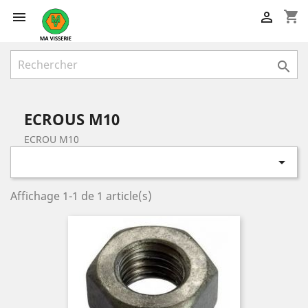
shopping_cart



ECROUS M10
ECROU M10

Affichage 1-1 de 1 article(s)