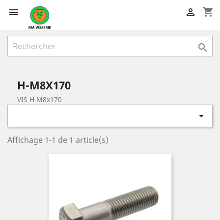
shopping_cart



H-M8X170
VIS H M8x170

Affichage 1-1 de 1 article(s)