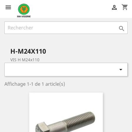
shopping_cart



H-M24X110
VIS H M24x110

Affichage 1-1 de 1 article(s)