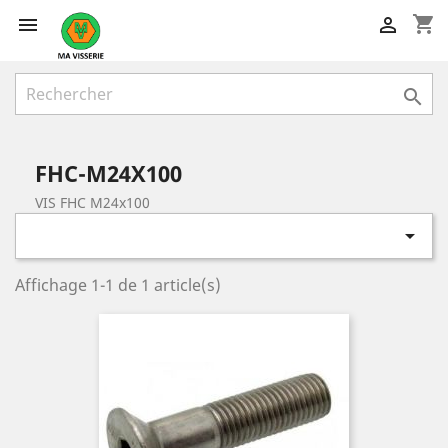
shopping_cart



FHC-M24X100
VIS FHC M24x100

Affichage 1-1 de 1 article(s)