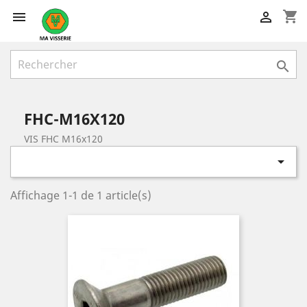
shopping_cart



FHC-M16X120
VIS FHC M16x120

Affichage 1-1 de 1 article(s)