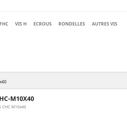
 FHC
VIS H
ECROUS
RONDELLES
AUTRES VIS
x40
HC-M10X40
S CHC M10x40