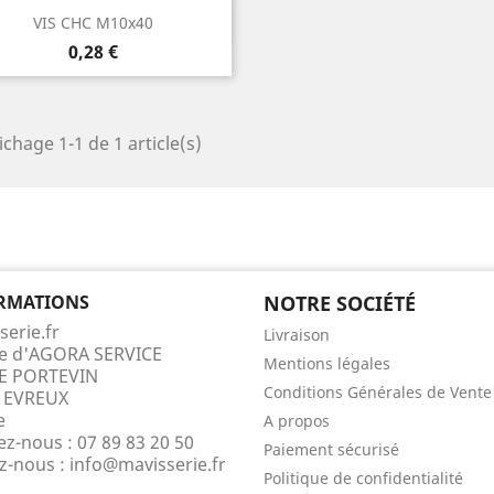
Aperçu rapide

VIS CHC M10x40
Prix
0,28 €
ichage 1-1 de 1 article(s)
RMATIONS
NOTRE SOCIÉTÉ
serie.fr
Livraison
te d'AGORA SERVICE
Mentions légales
E PORTEVIN
Conditions Générales de Vente
 EVREUX
e
A propos
ez-nous :
07 89 83 20 50
Paiement sécurisé
ez-nous :
info@mavisserie.fr
Politique de confidentialité