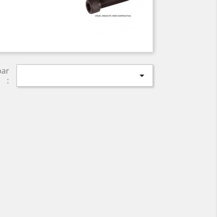
par

: