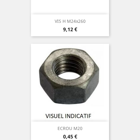
VIS H M24x260
Prix
9,12 €
ECROU M20
Prix
0,45 €