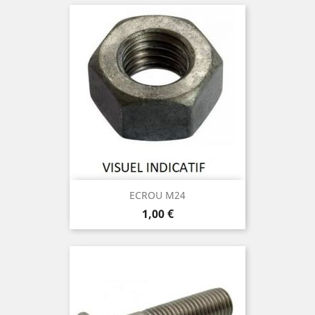
ECROU M24
Prix
1,00 €