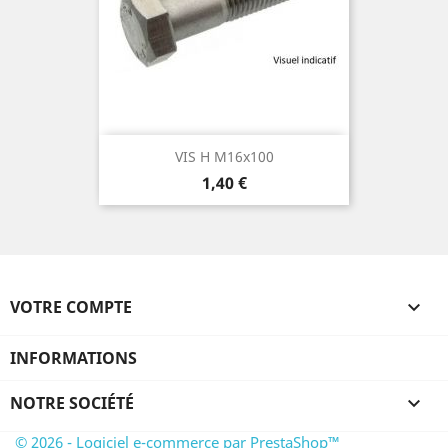
VIS H M16x100
Prix
1,40 €
VOTRE COMPTE

INFORMATIONS
NOTRE SOCIÉTÉ

© 2026 - Logiciel e-commerce par PrestaShop™