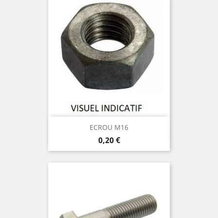
ECROU M16
Prix
0,20 €