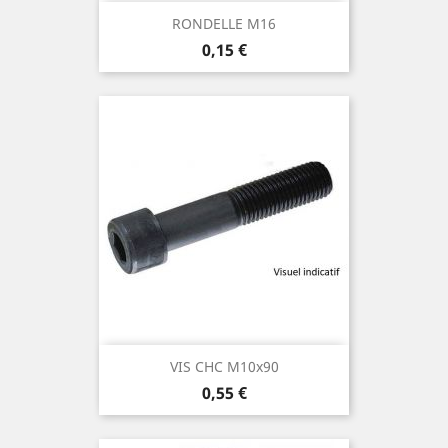
RONDELLE M16
Prix
0,15 €
VIS CHC M10x90
Prix
0,55 €