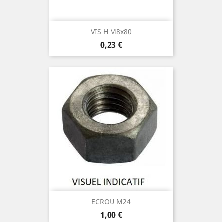
VIS H M8x80
Prix
0,23 €
ECROU M24
Prix
1,00 €