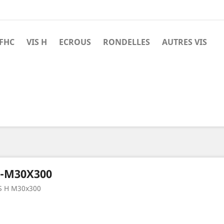
 FHC
VIS H
ECROUS
RONDELLES
AUTRES VIS
-M30X300
S H M30x300