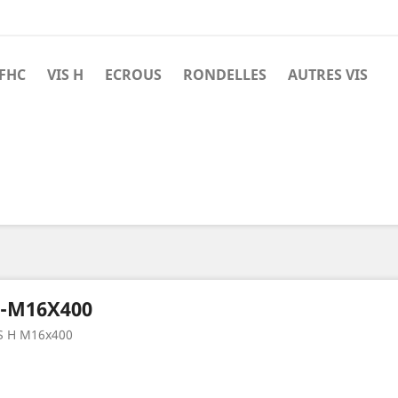
 FHC
VIS H
ECROUS
RONDELLES
AUTRES VIS
-M16X400
S H M16x400