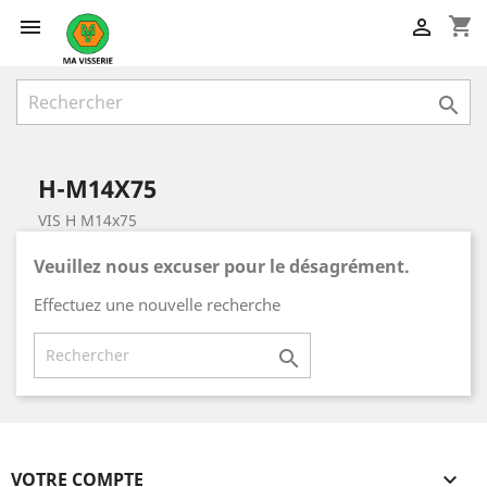
shopping_cart



H-M14X75
VIS H M14x75
Veuillez nous excuser pour le désagrément.
Effectuez une nouvelle recherche

VOTRE COMPTE
